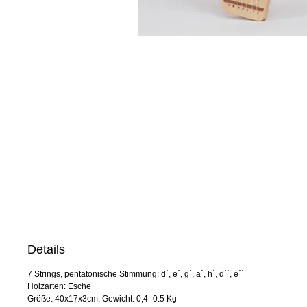
Details
7 Strings, pentatonische Stimmung: d´, e´, g´, a´, h´, d´´, e´´
Holzarten: Esche
Größe: 40x17x3cm, Gewicht: 0,4- 0.5 Kg